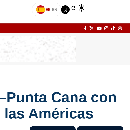
ES
|
EN
a–Punta Cana con
 las Américas