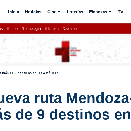
Inicio
Noticias
Cine
Loterías
Finanzas
TV
es
Estilo
Tecnología
Historia
Opinión
 más de 9 destinos en las Américas
nueva ruta Mendoz
s de 9 destinos en