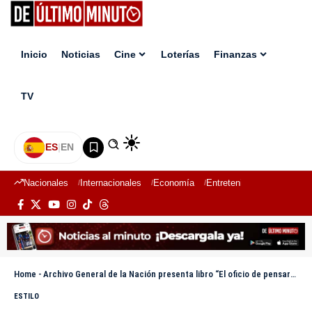
Inicio
Noticias
Cine
Loterías
Finanzas
TV
ES
|
EN
Nacionales
Internacionales
Economía
Entretenimiento
Deport
Home
-
Archivo General de la Nación presenta libro “El oficio de pensar”, del filósofo Andrés Merejo
ESTILO