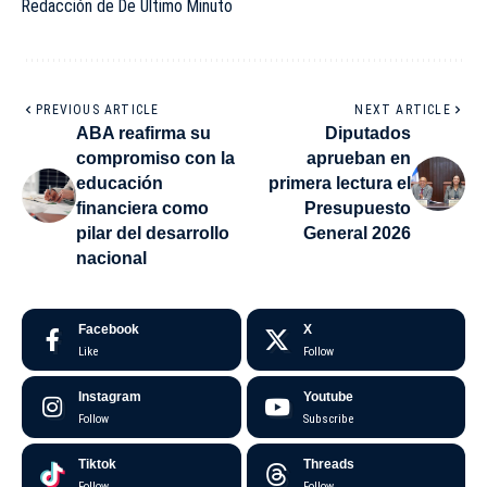
Redacción de De Último Minuto
PREVIOUS ARTICLE
NEXT ARTICLE
ABA reafirma su
Diputados
compromiso con la
aprueban en
educación
primera lectura el
financiera como
Presupuesto
pilar del desarrollo
General 2026
nacional
Facebook
X
Like
Follow
Instagram
Youtube
Follow
Subscribe
Tiktok
Threads
Follow
Follow