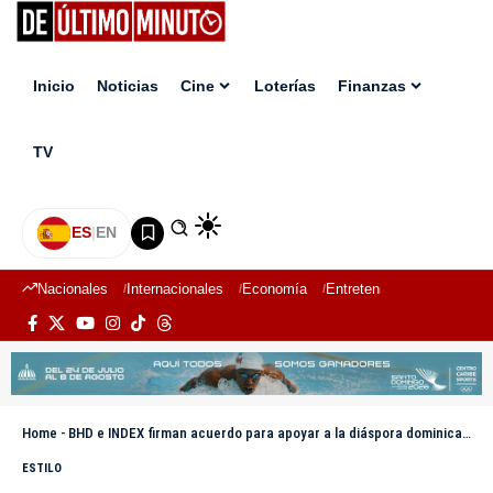
Inicio
Noticias
Cine
Loterías
Finanzas
TV
ES
|
EN
Nacionales
Internacionales
Economía
Entretenimiento
Deport
Home
-
BHD e INDEX firman acuerdo para apoyar a la diáspora dominicana
ESTILO