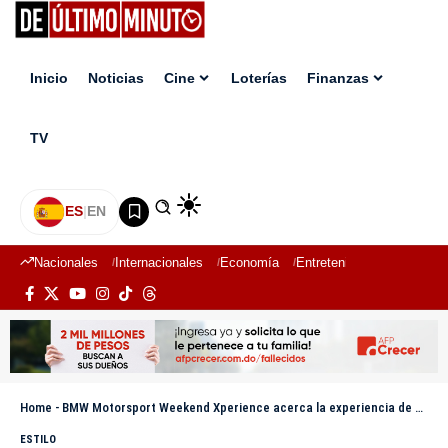
Inicio
Noticias
Cine
Loterías
Finanzas
TV
ES
|
EN
Nacionales
Internacionales
Economía
Entretenimiento
Deport
Home
-
BMW Motorsport Weekend Xperience acerca la experiencia de Le Mans a RD
ESTILO