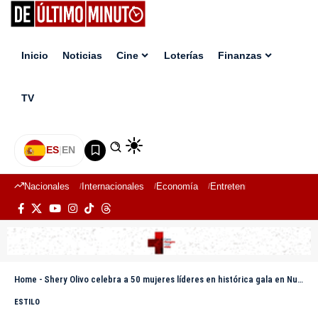
Inicio
Noticias
Cine
Loterías
Finanzas
TV
ES
|
EN
Nacionales
Internacionales
Economía
Entretenimiento
Deport
Home
-
Shery Olivo celebra a 50 mujeres líderes en histórica gala en Nueva York
ESTILO