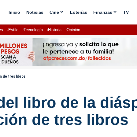
Inicio
Noticias
Cine
Loterías
Finanzas
TV
es
Estilo
Tecnología
Historia
Opinión
n de tres libros
el libro de la diás
ión de tres libros