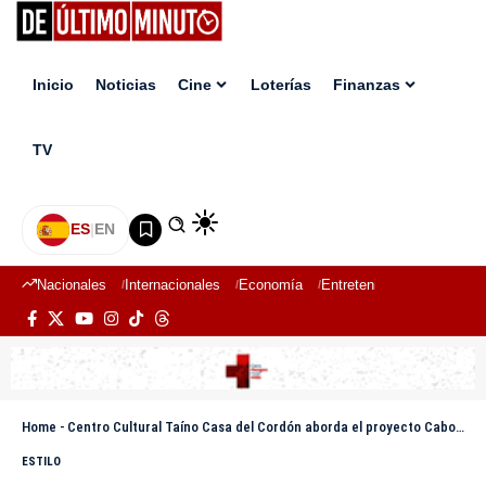
Inicio
Noticias
Cine
Loterías
Finanzas
TV
ES
|
EN
Nacionales
Internacionales
Economía
Entretenimiento
Deport
Home
-
Centro Cultural Taíno Casa del Cordón aborda el proyecto Cabo Samaná
ESTILO