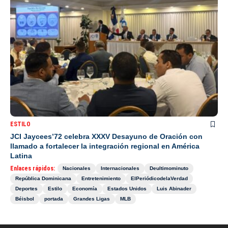
ESTILO
JCI Jaycees’72 celebra XXXV Desayuno de Oración con
llamado a fortalecer la integración regional en América
Latina
Enlaces rápidos:
Nacionales
Internacionales
Deultimominuto
República Dominicana
Entretenimiento
ElPeriódicodelaVerdad
Deportes
Estilo
Economía
Estados Unidos
Luis Abinader
Béisbol
portada
Grandes Ligas
MLB