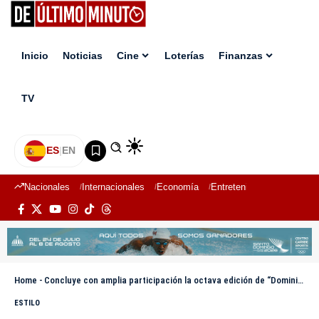
Inicio
Noticias
Cine
Loterías
Finanzas
TV
ES
|
EN
Nacionales
Internacionales
Economía
Entretenimiento
Deport
Home
-
Concluye con amplia participación la octava edición de “Dominicanos en el Capitolio” en Washington
ESTILO