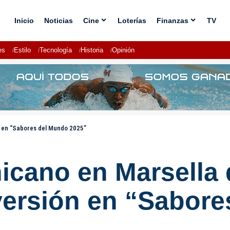
Inicio
Noticias
Cine
Loterías
Finanzas
TV
es
Estilo
Tecnología
Historia
Opinión
 en “Sabores del Mundo 2025”
cano en Marsella 
versión en “Sabor