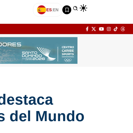
ES
|
EN
destaca
es del Mundo