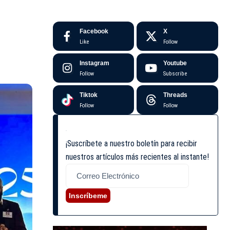
Facebook
X
Like
Follow
Instagram
Youtube
Follow
Subscribe
Tiktok
Threads
Follow
Follow
¡Suscríbete a nuestro boletín para recibir
nuestros artículos más recientes al instante!
Inscríbeme