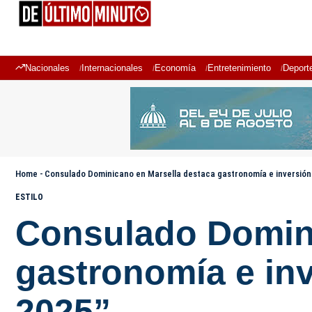
Nacionales
Internacionales
Economía
Entretenimiento
Deport
Home
-
Consulado Dominicano en Marsella destaca gastronomía e inversión
ESTILO
Consulado Domini
gastronomía e in
2025”