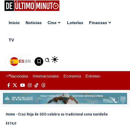
Inicio
Noticias
Cine
Loterías
Finanzas
TV
ES
|
EN
Nacionales
Internacionales
Economía
Entretenimiento
Deport
Home
-
Cruz Roja de SDO celebra su tradicional cena navideña
ESTILO