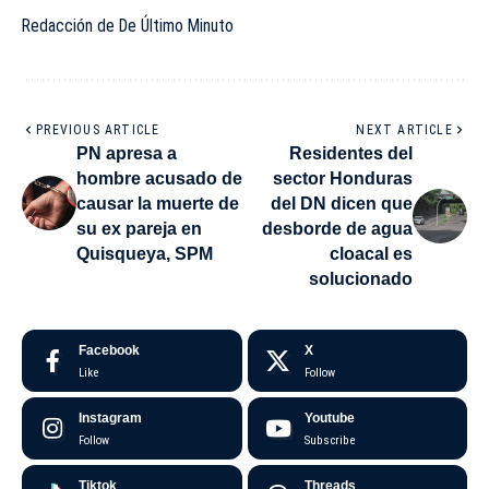
Redacción de De Último Minuto
PREVIOUS ARTICLE
NEXT ARTICLE
PN apresa a
Residentes del
hombre acusado de
sector Honduras
causar la muerte de
del DN dicen que
su ex pareja en
desborde de agua
Quisqueya, SPM
cloacal es
solucionado
Facebook
X
Like
Follow
Instagram
Youtube
Follow
Subscribe
Tiktok
Threads