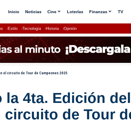
Inicio
Noticias
Cine
Loterías
Finanzas
TV
es
Estilo
Tecnología
Historia
Opinión
en el circuito de Tour de Campeones 2025
 la 4ta. Edición d
l circuito de Tour