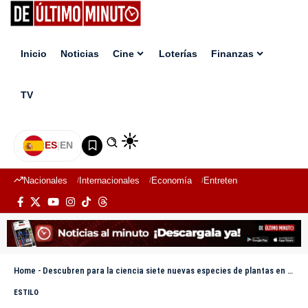
Inicio
Noticias
Cine
Loterías
Finanzas
TV
ES
|
EN
Nacionales
Internacionales
Economía
Entretenimiento
Deport
Home
-
Descubren para la ciencia siete nuevas especies de plantas en la Amazonía de Perú
ESTILO