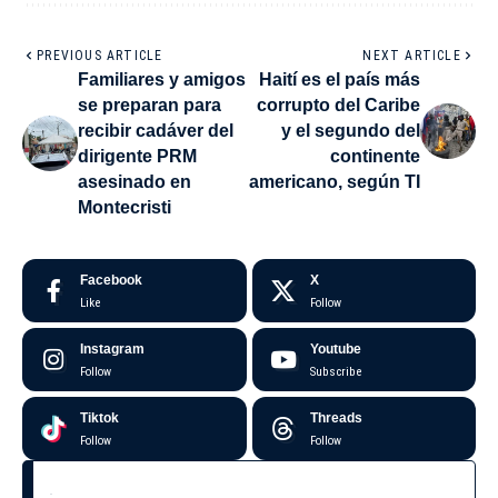
PREVIOUS ARTICLE
NEXT ARTICLE
Familiares y amigos
Haití es el país más
se preparan para
corrupto del Caribe
recibir cadáver del
y el segundo del
dirigente PRM
continente
asesinado en
americano, según TI
Montecristi
Facebook
X
Like
Follow
Instagram
Youtube
Follow
Subscribe
Tiktok
Threads
Follow
Follow