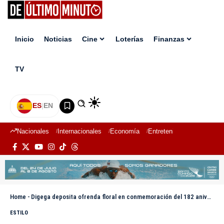
Inicio
Noticias
Cine
Loterías
Finanzas
TV
ES
|
EN
Nacionales
Internacionales
Economía
Entretenimiento
Deport
Home
-
Digega deposita ofrenda floral en conmemoración del 182 aniversario de la Independencia Nacional
ESTILO