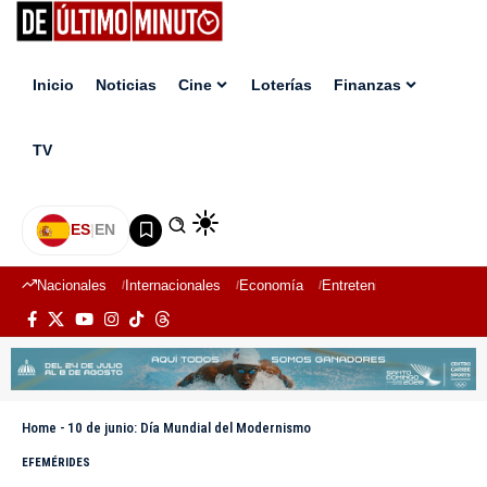
Inicio
Noticias
Cine
Loterías
Finanzas
TV
ES
|
EN
Nacionales
Internacionales
Economía
Entretenimiento
Deport
Home
-
10 de junio: Día Mundial del Modernismo
EFEMÉRIDES