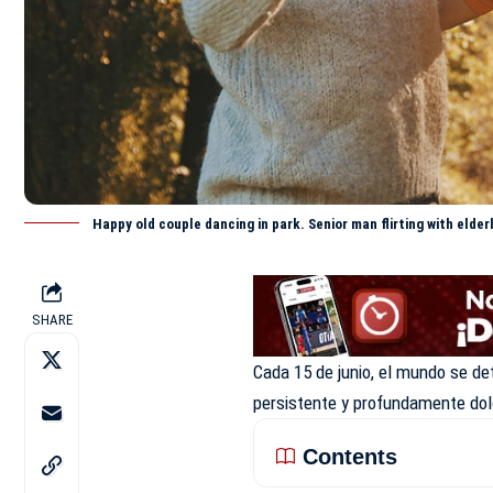
Happy old couple dancing in park. Senior man flirting with eld
SHARE
Cada 15 de junio, el mundo se det
persistente y profundamente dol
Contents