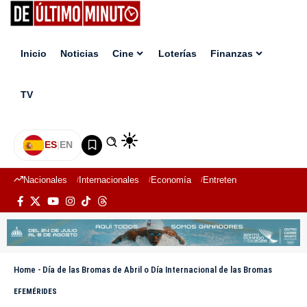
Inicio
Noticias
Cine
Loterías
Finanzas
TV
ES
|
EN
Nacionales
Internacionales
Economía
Entretenimiento
Deport
Home
-
Día de las Bromas de Abril o Día Internacional de las Bromas
EFEMÉRIDES