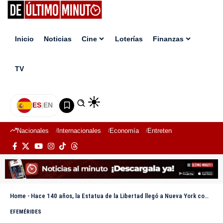
Inicio
Noticias
Cine
Loterías
Finanzas
TV
ES
|
EN
Nacionales
Internacionales
Economía
Entretenimiento
Deport
Home
-
Hace 140 años, la Estatua de la Libertad llegó a Nueva York como emblema mundial de paz
EFEMÉRIDES