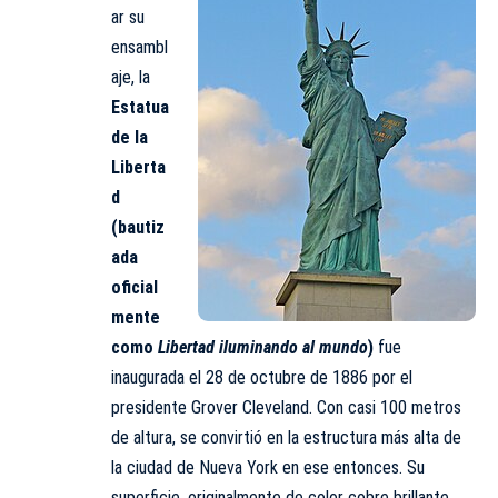
ar su
ensambl
aje, la
Estatua
de la
Liberta
d
(bautiz
ada
oficial
mente
como
Libertad iluminando al mundo
)
fue
inaugurada el 28 de octubre de 1886 por el
presidente Grover Cleveland. Con casi 100 metros
de altura, se convirtió en la estructura más alta de
la ciudad de Nueva York en ese entonces. Su
superficie, originalmente de color cobre brillante,