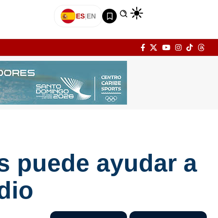
ES
|
EN
os puede ayudar a
dio