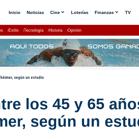
Inicio
Noticias
Cine
Loterías
Finanzas
TV
es
Estilo
Tecnología
Historia
Opinión
zhéimer, según un estudio
ntre los 45 y 65 añ
imer, según un estu