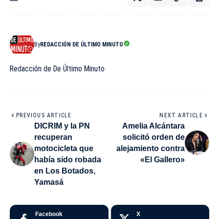
By
REDACCIÓN DE ÚLTIMO MINUTO
Redacción de De Último Minuto
PREVIOUS ARTICLE
NEXT ARTICLE
DICRIM y la PN
Amelia Alcántara
recuperan
solicitó orden de
motocicleta que
alejamiento contra
había sido robada
«El Gallero»
en Los Botados,
Yamasá
Facebook
X