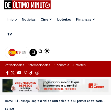
Inicio
Noticias
Cine
Loterías
Finanzas
TV
ES
|
EN
Nacionales
Internacionales
Economía
Entretenimiento
Deport
Home
-
El Consejo Empresarial de SDN celebrará su primer aniversario con Ito Bisonó como conferencista principal
ESTILO