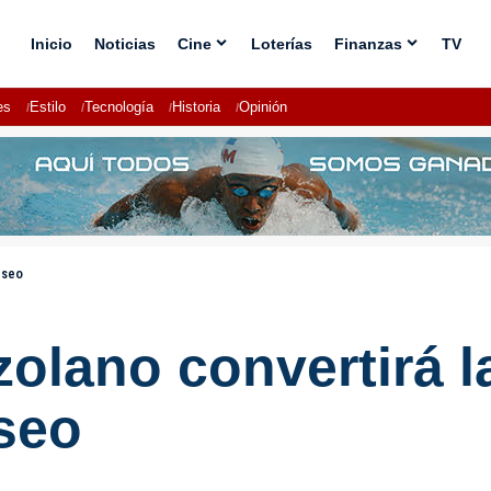
Inicio
Noticias
Cine
Loterías
Finanzas
TV
es
Estilo
Tecnología
Historia
Opinión
useo
zolano convertirá 
seo