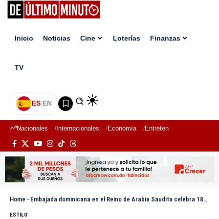
Inicio
Noticias
Cine
Loterías
Finanzas
TV
ES
|
EN
Nacionales
Internacionales
Economía
Entretenimiento
Deport
Home
-
Embajada dominicana en el Reino de Arabia Saudita celebra 181 aniversario de la Independencia nacional
ESTILO