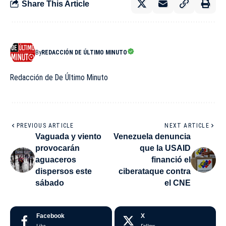
Share This Article
By
REDACCIÓN DE ÚLTIMO MINUTO
Redacción de De Último Minuto
PREVIOUS ARTICLE
NEXT ARTICLE
Vaguada y viento
Venezuela denuncia
provocarán
que la USAID
aguaceros
financió el
dispersos este
ciberataque contra
sábado
el CNE
Facebook
X