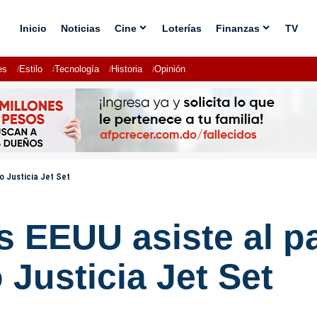
Inicio
Noticias
Cine
Loterías
Finanzas
TV
es
Estilo
Tecnología
Historia
Opinión
o Justicia Jet Set
s EEUU asiste al p
 Justicia Jet Set