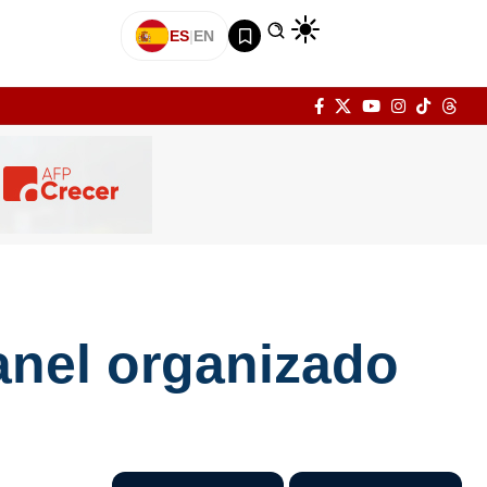
ES
|
EN
anel organizado