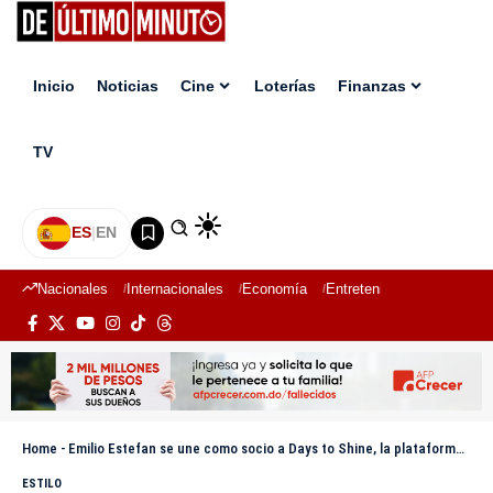
Inicio
Noticias
Cine
Loterías
Finanzas
TV
ES
|
EN
Nacionales
Internacionales
Economía
Entretenimiento
Deport
Home
-
Emilio Estefan se une como socio a Days to Shine, la plataforma que impulsa a las mujeres y les da las herramientas para brillar
ESTILO