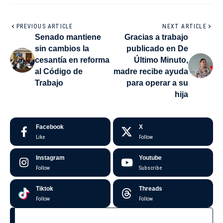
PREVIOUS ARTICLE
NEXT ARTICLE
Senado mantiene
Gracias a trabajo
sin cambios la
publicado en De
cesantía en reforma
Último Minuto,
al Código de
madre recibe ayuda
Trabajo
para operar a su
hija
Facebook
X
Like
Follow
Instagram
Youtube
Follow
Subscribe
Tiktok
Threads
Follow
Follow