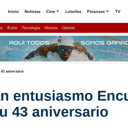
Inicio
Noticias
Cine
Loterías
Finanzas
TV
es
Estilo
Tecnología
Historia
Opinión
 43 aniversario
ran entusiasmo Enc
u 43 aniversario