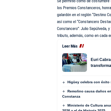
Se permitió como de costumbre 
los Premios Constanceros, honra
galardón en el reglón “Destino 
así como el “Constancero Destac
Constancero”: Julio Sepúlveda, 
tributo, además, como en cada en
Leer Más
Euri Cabral
transforma
Higüey celebra con éxito 
Remolino causa daños en 
Constanza
Ministerio de Cultura an
2026 y el de Historia 2025