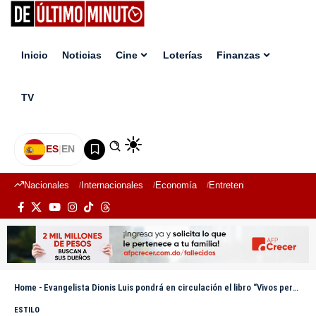
Inicio
Noticias
Cine
Loterías
Finanzas
TV
ES
|
EN
Nacionales
Internacionales
Economía
Entretenimiento
Deport
Home
-
Evangelista Dionis Luis pondrá en circulación el libro “Vivos pero envueltos”
ESTILO