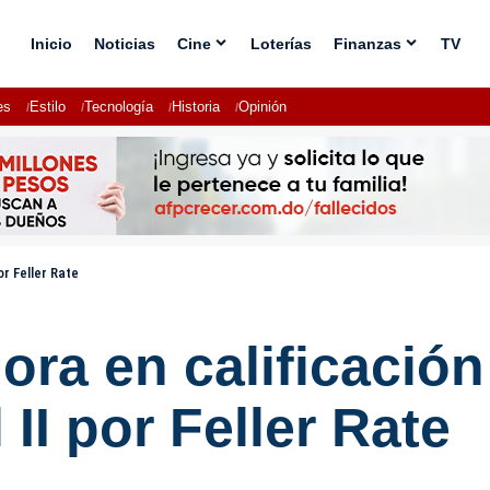
Inicio
Noticias
Cine
Loterías
Finanzas
TV
es
Estilo
Tecnología
Historia
Opinión
or Feller Rate
ora en calificació
 II por Feller Rate