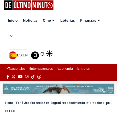
Inicio
Noticias
Cine
Loterías
Finanzas
TV
ES
|
EN
Nacionales
Internacionales
Economía
Entretenimiento
Deport
Home
-
Fahd Jacobo recibe en Bogotá reconocimiento internacional por sus aportes a la transformación digital
ESTILO