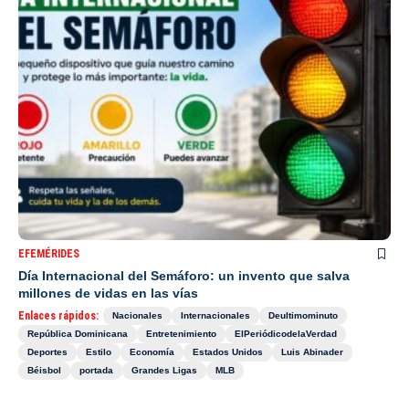
EFEMÉRIDES
Día Internacional del Semáforo: un invento que salva
millones de vidas en las vías
Enlaces rápidos:
Nacionales
Internacionales
Deultimominuto
República Dominicana
Entretenimiento
ElPeriódicodelaVerdad
Deportes
Estilo
Economía
Estados Unidos
Luis Abinader
Béisbol
portada
Grandes Ligas
MLB