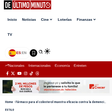
Inicio
Noticias
Cine
Loterías
Finanzas
TV
ES
|
EN
Nacionales
Internacionales
Economía
Entretenimiento
Deport
Home
-
Fármaco para el colesterol muestra eficacia contra la demencia, según estudio italiano
ESTILO