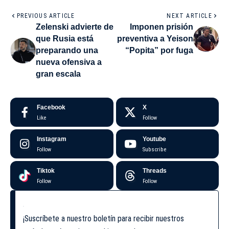
PREVIOUS ARTICLE
NEXT ARTICLE
Zelenski advierte de
Imponen prisión
que Rusia está
preventiva a Yeison
preparando una
“Popita” por fuga
nueva ofensiva a
gran escala
Facebook
X
Like
Follow
Instagram
Youtube
Follow
Subscribe
Tiktok
Threads
Follow
Follow
¡Suscríbete a nuestro boletín para recibir nuestros