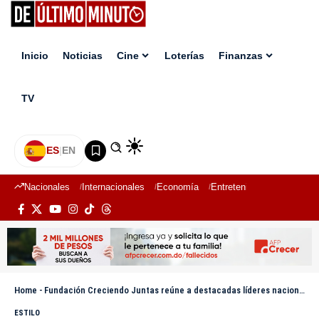
Inicio
Noticias
Cine
Loterías
Finanzas
TV
ES
|
EN
Nacionales
Internacionales
Economía
Entretenimiento
Deport
Home
-
Fundación Creciendo Juntas reúne a destacadas líderes nacionales para reflexionar sobre liderazgo, voz y legado
ESTILO