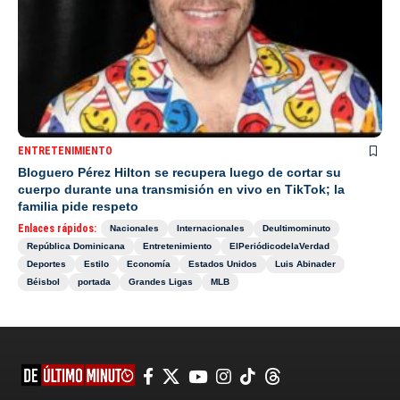
ENTRETENIMIENTO
Bloguero Pérez Hilton se recupera luego de cortar su
cuerpo durante una transmisión en vivo en TikTok; la
familia pide respeto
Enlaces rápidos:
Nacionales
Internacionales
Deultimominuto
República Dominicana
Entretenimiento
ElPeriódicodelaVerdad
Deportes
Estilo
Economía
Estados Unidos
Luis Abinader
Béisbol
portada
Grandes Ligas
MLB