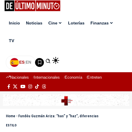
Inicio
Noticias
Cine
Loterías
Finanzas
TV
ES
|
EN
Nacionales
Internacionales
Economía
Entretenimiento
Deport
Home
-
Fundéu Guzmán Ariza: “has” y “haz”, diferencias
ESTILO