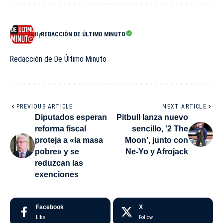
By
REDACCIÓN DE ÚLTIMO MINUTO
Redacción de De Último Minuto
PREVIOUS ARTICLE
NEXT ARTICLE
Diputados esperan
Pitbull lanza nuevo
reforma fiscal
sencillo, ‘2 The
proteja a «la masa
Moon’, junto con
pobre» y se
Ne-Yo y Afrojack
reduzcan las
exenciones
Facebook
X
Like
Follow