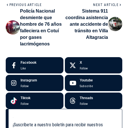
PREVIOUS ARTICLE
NEXT ARTICLE
Policía Nacional
Sistema 911
desmiente que
coordina asistencia
hombre de 76 años
ante accidente de
falleciera en Cotuí
tránsito en Villa
por gases
Altagracia
lacrimógenos
Facebook
X
Like
Follow
Instagram
Youtube
Follow
Subscribe
Tiktok
Threads
Follow
Follow
¡Suscríbete a nuestro boletín para recibir nuestros