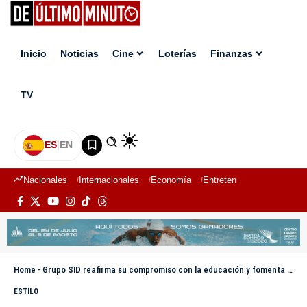
Inicio
Noticias
Cine
Loterías
Finanzas
TV
ES
|
EN
Nacionales
Internacionales
Economía
Entretenimiento
Deport
Home
-
Grupo SID reafirma su compromiso con la educación y fomenta la lectura en el Festival del Libro Cristo Rey
ESTILO