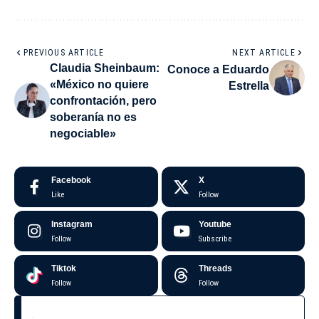
PREVIOUS ARTICLE
NEXT ARTICLE
Claudia Sheinbaum:
Conoce a Eduardo
«México no quiere
Estrella
confrontación, pero
soberanía no es
negociable»
Facebook
X
Like
Follow
Instagram
Youtube
Follow
Subscribe
Tiktok
Threads
Follow
Follow