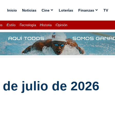
Inicio
Noticias
Cine
Loterías
Finanzas
TV
es
Estilo
Tecnología
Historia
Opinión
de julio de 2026