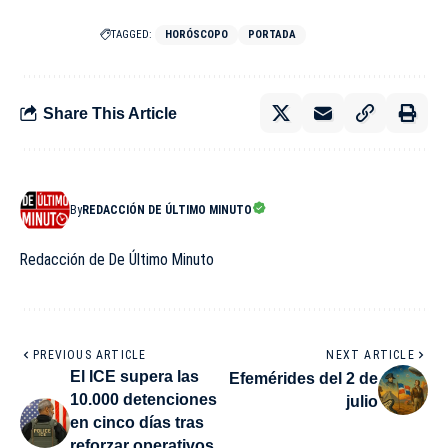
TAGGED:
HORÓSCOPO
PORTADA
Share This Article
By
REDACCIÓN DE ÚLTIMO MINUTO
Redacción de De Último Minuto
PREVIOUS ARTICLE
NEXT ARTICLE
El ICE supera las
Efemérides del 2 de
10.000 detenciones
julio
en cinco días tras
reforzar operativos,