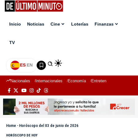
Inicio
Noticias
Cine
Loterías
Finanzas
TV
ES
|
EN
Nacionales
Internacionales
Economía
Entretenimiento
Deport
Home
-
Horóscopo del 03 de junio de 2026
HORÓSCOPO DE HOY