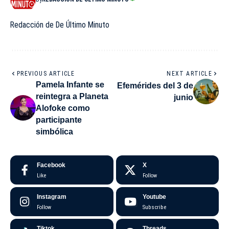
Redacción de De Último Minuto
PREVIOUS ARTICLE
NEXT ARTICLE
Pamela Infante se
Efemérides del 3 de
reintegra a Planeta
junio
Alofoke como
participante
simbólica
Facebook
X
Like
Follow
Instagram
Youtube
Follow
Subscribe
Tiktok
Threads