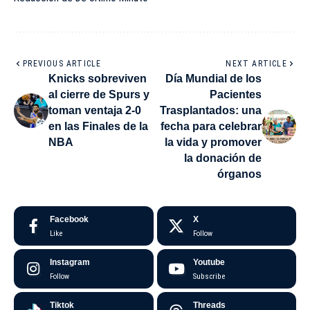
PREVIOUS ARTICLE
NEXT ARTICLE
Knicks sobreviven
Día Mundial de los
al cierre de Spurs y
Pacientes
toman ventaja 2-0
Trasplantados: una
en las Finales de la
fecha para celebrar
NBA
la vida y promover
la donación de
órganos
Facebook
X
Like
Follow
Instagram
Youtube
Follow
Subscribe
Tiktok
Threads