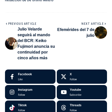
PREVIOUS ARTICLE
NEXT ARTICLE
Julio Velarde
Efemérides del 7 de
seguirá al mando
julio
del BCR: Keiko
Fujimori anuncia su
continuidad por
cinco años más
Facebook
X
Like
Follow
Instagram
Youtube
Follow
Subscribe
Tiktok
Threads
Follow
Follow