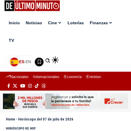
Inicio
Noticias
Cine
Loterías
Finanzas
TV
ES
|
EN
Nacionales
Internacionales
Economía
Entretenimiento
Deport
Home
-
Horóscopo del 07 de julio de 2026
HORÓSCOPO DE HOY