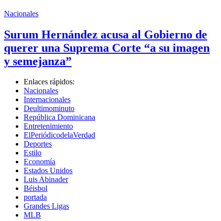
Nacionales
Surum Hernández acusa al Gobierno de
querer una Suprema Corte “a su imagen
y semejanza”
Enlaces rápidos:
Nacionales
Internacionales
Deultimominuto
República Dominicana
Entretenimiento
ElPeriódicodelaVerdad
Deportes
Estilo
Economía
Estados Unidos
Luis Abinader
Béisbol
portada
Grandes Ligas
MLB