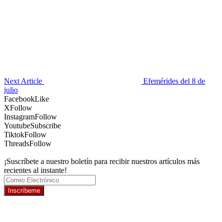
Next Article
Efemérides del 8 de
julio
Facebook
Like
X
Follow
Instagram
Follow
Youtube
Subscribe
Tiktok
Follow
Threads
Follow
¡Suscríbete a nuestro boletín para recibir nuestros artículos más
recientes al instante!
Inscríbeme