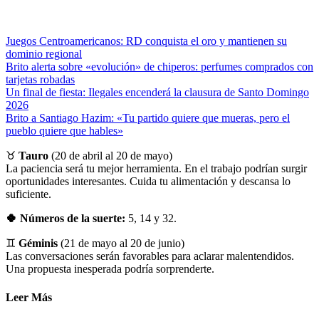
Juegos Centroamericanos: RD conquista el oro y mantienen su
dominio regional
Brito alerta sobre «evolución» de chiperos: perfumes comprados con
tarjetas robadas
Un final de fiesta: Ilegales encenderá la clausura de Santo Domingo
2026
Brito a Santiago Hazim: «Tu partido quiere que mueras, pero el
pueblo quiere que hables»
♉
Tauro
(20 de abril al 20 de mayo)
La paciencia será tu mejor herramienta. En el trabajo podrían surgir
oportunidades interesantes. Cuida tu alimentación y descansa lo
suficiente.
🍀 Números de la suerte:
5, 14 y 32.
♊
Géminis
(21 de mayo al 20 de junio)
Las conversaciones serán favorables para aclarar malentendidos.
Una propuesta inesperada podría sorprenderte.
Leer Más