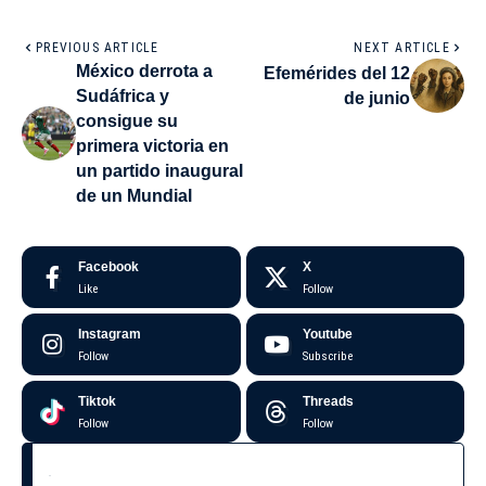
PREVIOUS ARTICLE
NEXT ARTICLE
México derrota a
Efemérides del 12
Sudáfrica y
de junio
consigue su
primera victoria en
un partido inaugural
de un Mundial
Facebook
X
Like
Follow
Instagram
Youtube
Follow
Subscribe
Tiktok
Threads
Follow
Follow