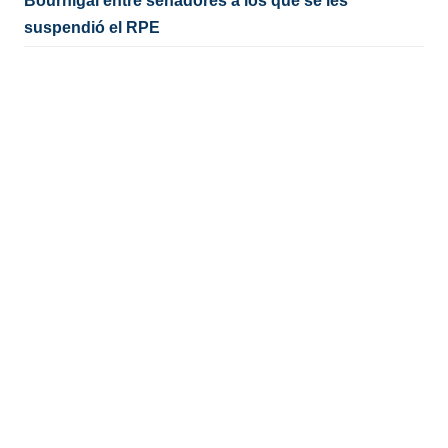
Bournigal entre senadores a los que se les
suspendió el RPE