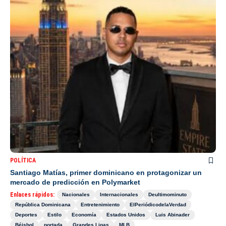
POLÍTICA
Santiago Matías, primer dominicano en protagonizar un
mercado de predicción en Polymarket
Enlaces rápidos:
Nacionales
Internacionales
Deultimominuto
República Dominicana
Entretenimiento
ElPeriódicodelaVerdad
Deportes
Estilo
Economía
Estados Unidos
Luis Abinader
Béisbol
portada
Grandes Ligas
MLB