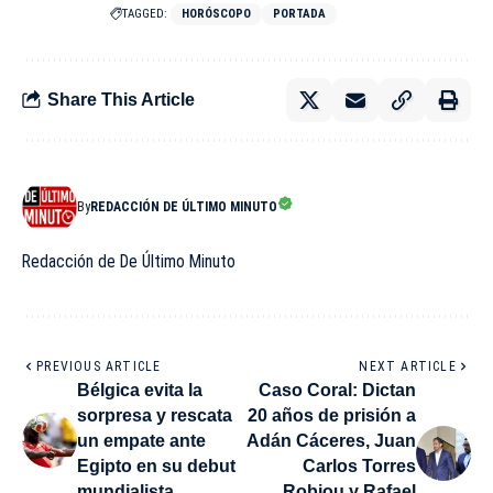
TAGGED:
HORÓSCOPO
PORTADA
Share This Article
By
REDACCIÓN DE ÚLTIMO MINUTO
Redacción de De Último Minuto
PREVIOUS ARTICLE
NEXT ARTICLE
Bélgica evita la
Caso Coral: Dictan
sorpresa y rescata
20 años de prisión a
un empate ante
Adán Cáceres, Juan
Egipto en su debut
Carlos Torres
mundialista
Robiou y Rafael