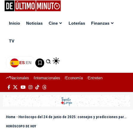
Inicio
Noticias
Cine
Loterías
Finanzas
TV
ES
|
EN
Nacionales
Internacionales
Economía
Entretenimiento
Deport
Home
-
Horóscopo del 24 de junio de 2025: consejos y predicciones para cada signo
HORÓSCOPO DE HOY