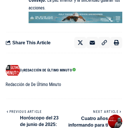
Consejo:
La paz interior y la sinceridad guiarán tus
acciones.
Share This Article
By
REDACCIÓN DE ÚLTIMO MINUTO
Redacción de De Último Minuto
PREVIOUS ARTICLE
NEXT ARTICLE
Horóscopo del 23
Cuatro años
de junio de 2025:
informando para ti