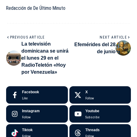
Redacción de De Último Minuto
PREVIOUS ARTICLE
NEXT ARTICLE
La televisión
Efemérides del 28
dominicana se unirá
de junio
el lunes 29 en el
RadioTeletón «Hoy
por Venezuela»
Facebook
X
Like
Follow
Instagram
Youtube
Follow
Subscribe
Tiktok
Threads
Follow
Follow