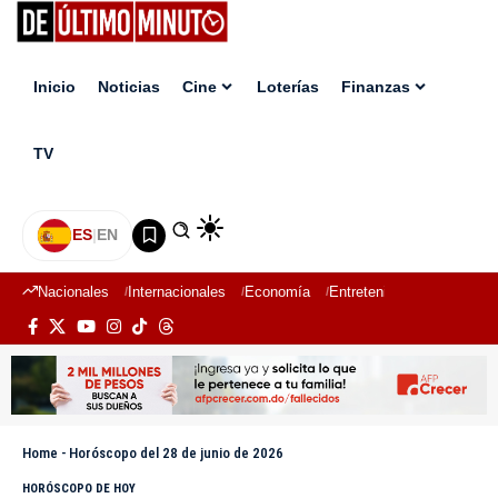
Inicio
Noticias
Cine
Loterías
Finanzas
TV
ES
|
EN
Nacionales
Internacionales
Economía
Entretenimiento
Deport
Home
-
Horóscopo del 28 de junio de 2026
HORÓSCOPO DE HOY