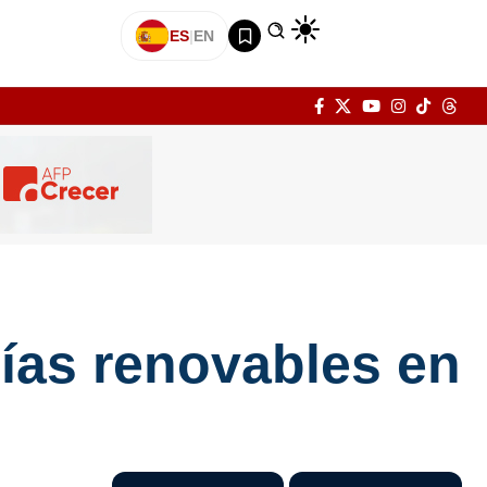
ES
|
EN
gías renovables en