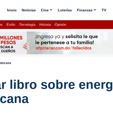
Inicio
Noticias
Cine
Loterías
Finanzas
TV
es
Estilo
Tecnología
Historia
Opinión
minicana
ar libro sobre ener
icana