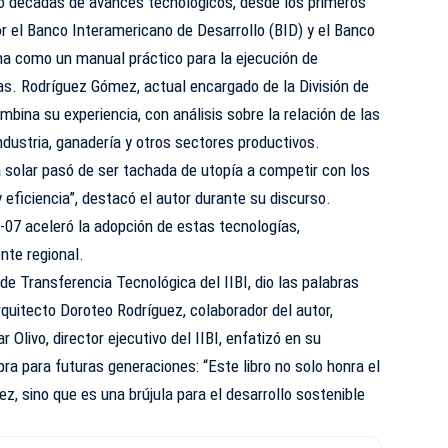
ro décadas de avances tecnológicos, desde los primeros
r el Banco Interamericano de Desarrollo (BID) y el Banco
na como un manual práctico para la ejecución de
as. Rodríguez Gómez, actual encargado de la División de
ombina su experiencia, con análisis sobre la relación de las
ndustria, ganadería y otros sectores productivos.
 solar pasó de ser tachada de utopía a competir con los
 eficiencia”, destacó el autor durante su discurso.
07 aceleró la adopción de estas tecnologías,
nte regional.
a de Transferencia Tecnológica del IIBI, dio las palabras
rquitecto Doroteo Rodríguez, colaborador del autor,
 Olivo, director ejecutivo del IIBI, enfatizó en su
obra para futuras generaciones: “Este libro no solo honra el
z, sino que es una brújula para el desarrollo sostenible