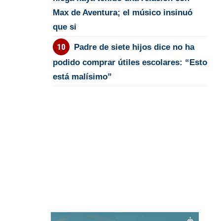
Max de Aventura; el músico insinuó
que si
Padre de siete hijos dice no ha
podido comprar útiles escolares: “Esto
está malísimo”