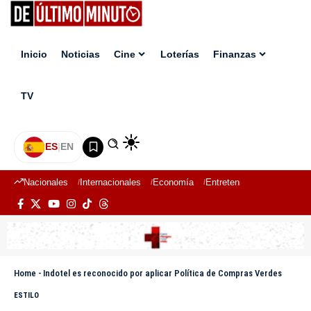
Inicio
Noticias
Cine
Loterías
Finanzas
TV
ES
|
EN
Nacionales
Internacionales
Economía
Entretenimiento
Deport
Home
-
Indotel es reconocido por aplicar Política de Compras Verdes
ESTILO