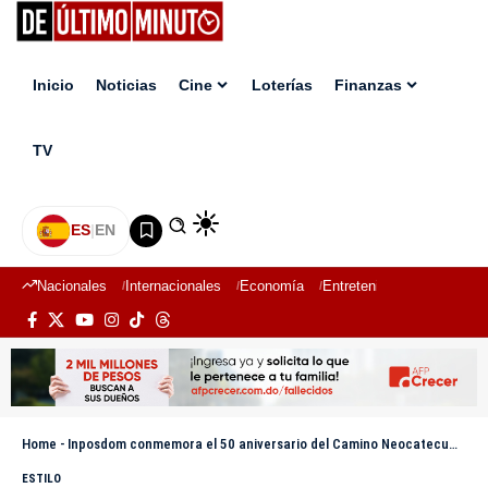
Inicio
Noticias
Cine
Loterías
Finanzas
TV
ES
|
EN
Nacionales
Internacionales
Economía
Entretenimiento
Deport
Home
-
Inposdom conmemora el 50 aniversario del Camino Neocatecumenal con emisión postal
ESTILO