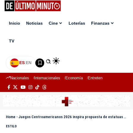
Inicio
Noticias
Cine
Loterías
Finanzas
TV
ES
|
EN
Nacionales
Internacionales
Economía
Entretenimiento
Deport
Home
-
Juegos Centroamericanos 2026 inspira propuesta de estatuas vivas en la Gala Nacional de Artes
ESTILO