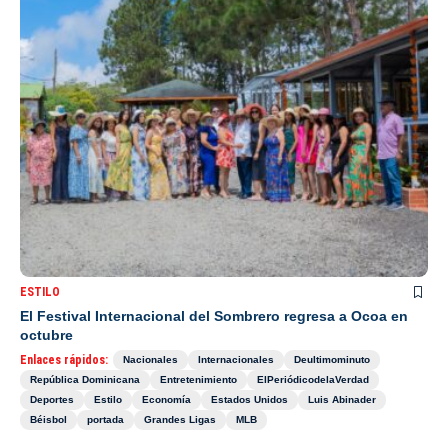
ESTILO
El Festival Internacional del Sombrero regresa a Ocoa en
octubre
Enlaces rápidos:
Nacionales
Internacionales
Deultimominuto
República Dominicana
Entretenimiento
ElPeriódicodelaVerdad
Deportes
Estilo
Economía
Estados Unidos
Luis Abinader
Béisbol
portada
Grandes Ligas
MLB