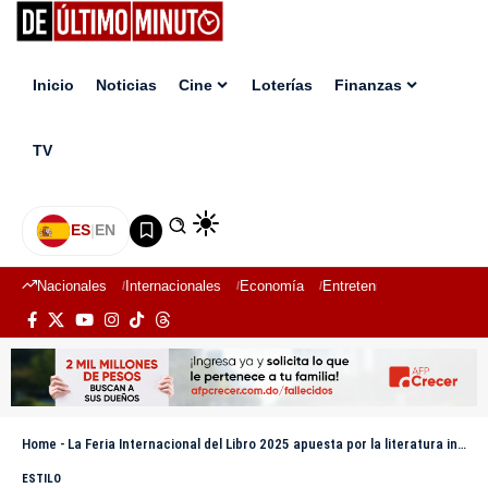
Inicio
Noticias
Cine
Loterías
Finanzas
TV
ES
|
EN
Nacionales
Internacionales
Economía
Entretenimiento
Deport
Home
-
La Feria Internacional del Libro 2025 apuesta por la literatura infantil como eje central
ESTILO