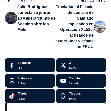
PREVIOUS ARTICLE
NEXT ARTICLE
Julio Rodríguez
Trasladan al Palacio
conecta su jonrón
de Justicia de
13 y lidera triunfo de
Santiago
Seattle sobre los
implicados en
Mets
Operación XL526,
acusados de
extorsionar víctimas
en EEUU
Facebook
X
Like
Follow
Instagram
Youtube
Follow
Subscribe
Tiktok
Threads
Follow
Follow