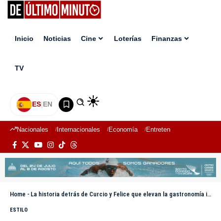
Inicio
Noticias
Cine
Loterías
Finanzas
TV
ES
|
EN
Nacionales
Internacionales
Economía
Entretenimiento
Deport
Home
-
La historia detrás de Curcio y Felice que elevan la gastronomía italiana en República Dominicana
ESTILO