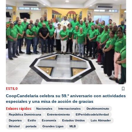
ESTILO
CoopCandelaria celebra su 59.º aniversario con actividades
especiales y una misa de acción de gracias
Enlaces rápidos:
Nacionales
Internacionales
Deultimominuto
República Dominicana
Entretenimiento
ElPeriódicodelaVerdad
Deportes
Estilo
Economía
Estados Unidos
Luis Abinader
Béisbol
portada
Grandes Ligas
MLB