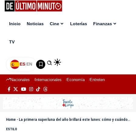
Inicio
Noticias
Cine
Loterías
Finanzas
TV
ES
|
EN
Nacionales
Internacionales
Economía
Entretenimiento
Deport
Home
-
La primera superluna del año brillará este lunes: cómo y cuándo observarla
ESTILO