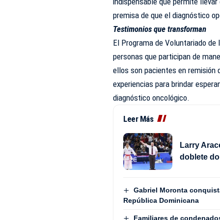
indispensable que permite llevar 
premisa de que el diagnóstico op
Testimonios que transforman
El Programa de Voluntariado de 
personas que participan de man
ellos son pacientes en remisión
experiencias para brindar esper
diagnóstico oncológico.
Leer Más
Larry Arac
doblete do
Gabriel Moronta conquista
República Dominicana
Familiares de condenados