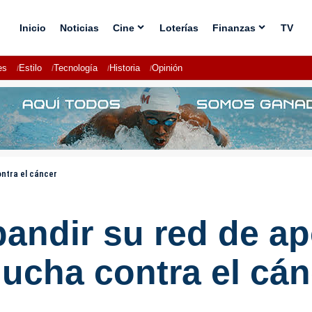
Inicio
Noticias
Cine
Loterías
Finanzas
TV
es
Estilo
Tecnología
Historia
Opinión
ontra el cáncer
pandir su red de a
 lucha contra el cá