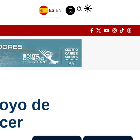
ES
|
EN
poyo de
ncer